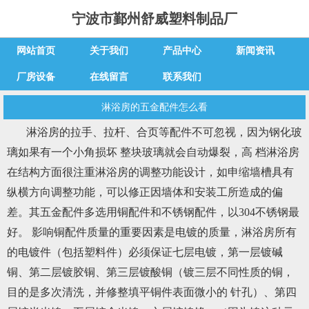
宁波市鄞州舒威塑料制品厂
网站首页
关于我们
产品中心
新闻资讯
厂房设备
在线留言
联系我们
淋浴房的五金配件怎么看
淋浴房的拉手、拉杆、合页等配件不可忽视，因为钢化玻
璃如果有一个小角损坏 整块玻璃就会自动爆裂，高 档淋浴房
在结构方面很注重淋浴房的调整功能设计，如申缩墙槽具有
纵横方向调整功能，可以修正因墙体和安装工所造成的偏
差。其五金配件多选用铜配件和不锈钢配件，以304不锈钢最
好。 影响铜配件质量的重要因素是电镀的质量，淋浴房所有
的电镀件（包括塑料件）必须保证七层电镀，第一层镀碱
铜、第二层镀胶铜、第三层镀酸铜（镀三层不同性质的铜，
目的是多次清洗，并修整填平铜件表面微小的 针孔）、第四